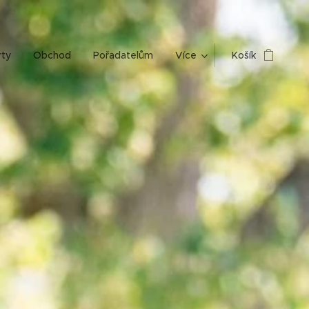
rty
Obchod
Pořadatelům
Více
Košík