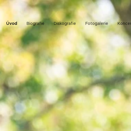
Úvod
Biografie
Diskografie
Fotogalerie
Konce