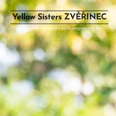
Yellow Sisters ZVĚŘINEC
Originální vokální skupina a jejich program pro děti