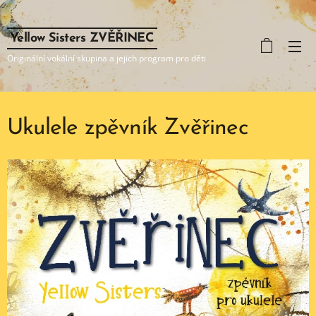
Yellow Sisters ZVĚŘINEC
Originální vokální skupina a jejich program pro děti
Ukulele zpěvník Zvěřinec