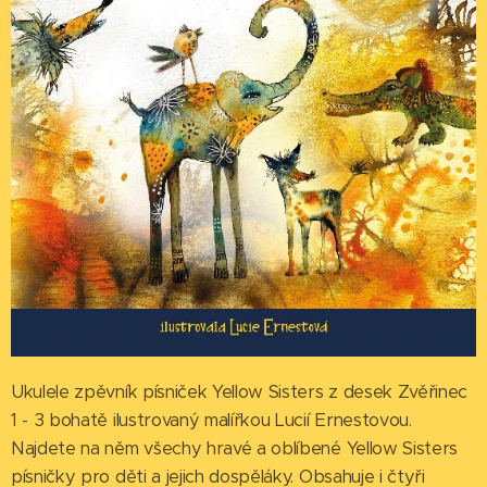
Ukulele zpěvník písniček Yellow Sisters z desek Zvěřinec
1 - 3 bohatě ilustrovaný malířkou Lucií Ernestovou.
Najdete na něm všechy hravé a oblíbené Yellow Sisters
písničky pro děti a jejich dospěláky. Obsahuje i čtyři